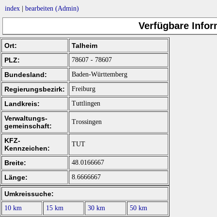
index
|
bearbeiten (Admin)
Verfügbare Infor
Ort:
Talheim
PLZ:
78607 - 78607
Bundesland:
Baden-Württemberg
Regierungsbezirk:
Freiburg
Landkreis:
Tuttlingen
Verwaltungs-
Trossingen
gemeinschaft:
KFZ-
TUT
Kennzeichen:
Breite:
48.0166667
Länge:
8.6666667
Umkreissuche:
10 km
15 km
30 km
50 km