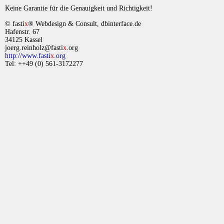
Keine Garantie für die Genauigkeit und Richtigkeit!
© fasti
x
® Webdesign & Consult, dbinterface.de
Hafenstr. 67
34125 Kassel
joerg.reinholz@fasti
x
.org
http://www.fasti
x
.org
Tel: ++49 (0) 561-3172277