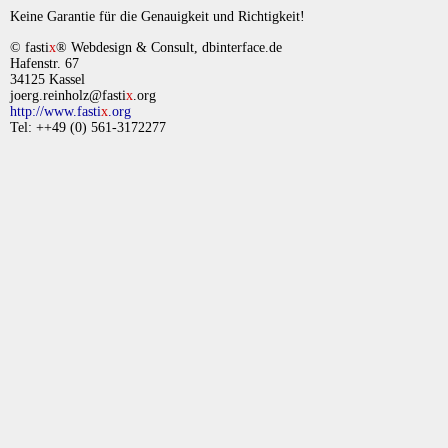
Keine Garantie für die Genauigkeit und Richtigkeit!
© fasti
x
® Webdesign & Consult, dbinterface.de
Hafenstr. 67
34125 Kassel
joerg.reinholz@fasti
x
.org
http://www.fasti
x
.org
Tel: ++49 (0) 561-3172277