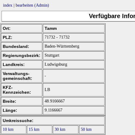
index
|
bearbeiten (Admin)
Verfügbare Inf
Ort:
Tamm
PLZ:
71732 - 71732
Bundesland:
Baden-Württemberg
Regierungsbezirk:
Stuttgart
Landkreis:
Ludwigsburg
Verwaltungs-
-
gemeinschaft:
KFZ-
LB
Kennzeichen:
Breite:
48.9166667
Länge:
9.1166667
Umkreissuche:
10 km
15 km
30 km
50 km