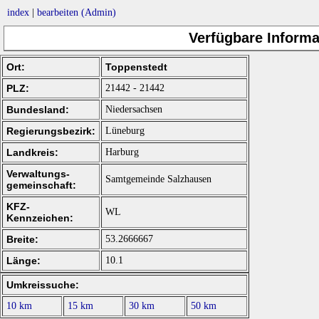
index
|
bearbeiten (Admin)
Verfügbare Informa
Ort:
Toppenstedt
PLZ:
21442 - 21442
Bundesland:
Niedersachsen
Regierungsbezirk:
Lüneburg
Landkreis:
Harburg
Verwaltungs-
Samtgemeinde Salzhausen
gemeinschaft:
KFZ-
WL
Kennzeichen:
Breite:
53.2666667
Länge:
10.1
Umkreissuche:
10 km
15 km
30 km
50 km