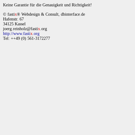
Keine Garantie für die Genauigkeit und Richtigkeit!
© fasti
x
® Webdesign & Consult, dbinterface.de
Hafenstr. 67
34125 Kassel
joerg.reinholz@fasti
x
.org
http://www.fasti
x
.org
Tel: ++49 (0) 561-3172277