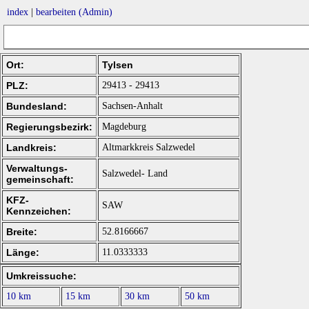
index
|
bearbeiten (Admin)
Ort:
Tylsen
PLZ:
29413 - 29413
Bundesland:
Sachsen-Anhalt
Regierungsbezirk:
Magdeburg
Landkreis:
Altmarkkreis Salzwedel
Verwaltungs-
Salzwedel- Land
gemeinschaft:
KFZ-
SAW
Kennzeichen:
Breite:
52.8166667
Länge:
11.0333333
Umkreissuche:
10 km
15 km
30 km
50 km