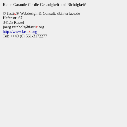
Keine Garantie für die Genauigkeit und Richtigkeit!
© fasti
x
® Webdesign & Consult, dbinterface.de
Hafenstr. 67
34125 Kassel
joerg.reinholz@fasti
x
.org
http://www.fasti
x
.org
Tel: ++49 (0) 561-3172277