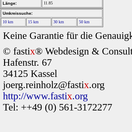
Länge:
11.85
Umkreissuche:
10 km
15 km
30 km
50 km
Keine Garantie für die Genauigk
© fasti
x
® Webdesign & Consult,
Hafenstr. 67
34125 Kassel
joerg.reinholz@fasti
x
.org
http://www.fasti
x
.org
Tel: ++49 (0) 561-3172277