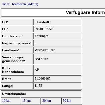
index
|
bearbeiten (Admin)
Verfügbare Inform
Ort:
Flurstedt
PLZ:
99510 - 99510
Bundesland:
Thüringen
Regierungsbezirk:
-
Landkreis:
Weimarer Land
Verwaltungs-
Bad Sulza
gemeinschaft:
KFZ-
AP
Kennzeichen:
Breite:
51.0666667
Länge:
11.55
Umkreissuche:
10 km
15 km
30 km
50 km