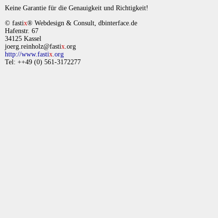
Keine Garantie für die Genauigkeit und Richtigkeit!
© fasti
x
® Webdesign & Consult, dbinterface.de
Hafenstr. 67
34125 Kassel
joerg.reinholz@fasti
x
.org
http://www.fasti
x
.org
Tel: ++49 (0) 561-3172277