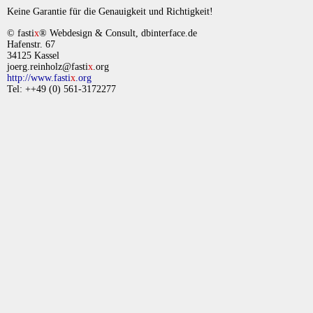
Keine Garantie für die Genauigkeit und Richtigkeit!
© fasti
x
® Webdesign & Consult, dbinterface.de
Hafenstr. 67
34125 Kassel
joerg.reinholz@fasti
x
.org
http://www.fasti
x
.org
Tel: ++49 (0) 561-3172277