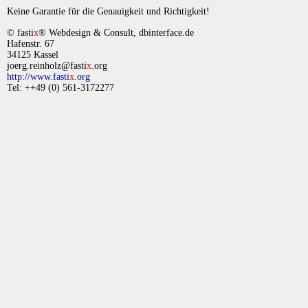
Keine Garantie für die Genauigkeit und Richtigkeit!
© fasti
x
® Webdesign & Consult, dbinterface.de
Hafenstr. 67
34125 Kassel
joerg.reinholz@fasti
x
.org
http://www.fasti
x
.org
Tel: ++49 (0) 561-3172277