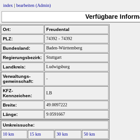
index
|
bearbeiten (Admin)
Verfügbare Inform
Ort:
Freudental
PLZ:
74392 - 74392
Bundesland:
Baden-Württemberg
Regierungsbezirk:
Stuttgart
Landkreis:
Ludwigsburg
Verwaltungs-
-
gemeinschaft:
KFZ-
LB
Kennzeichen:
Breite:
49.0097222
Länge:
9.0591667
Umkreissuche:
10 km
15 km
30 km
50 km