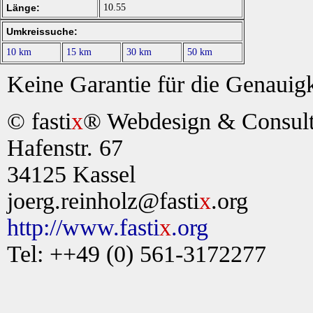
Länge:
10.55
Umkreissuche:
10 km
15 km
30 km
50 km
Keine Garantie für die Genauigk
© fasti
x
® Webdesign & Consult,
Hafenstr. 67
34125 Kassel
joerg.reinholz@fasti
x
.org
http://www.fasti
x
.org
Tel: ++49 (0) 561-3172277