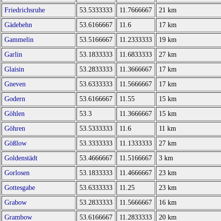
Friedrichsruhe
53.5333333
11.7666667
21 km
Gädebehn
53.6166667
11.6
17 km
Gammelin
53.5166667
11.2333333
19 km
Garlin
53.1833333
11.6833333
27 km
Glaisin
53.2833333
11.3666667
17 km
Gneven
53.6333333
11.5666667
17 km
Godern
53.6166667
11.55
15 km
Göhlen
53.3
11.3666667
15 km
Göhren
53.5333333
11.6
11 km
Gößlow
53.3333333
11.1333333
27 km
Goldenstädt
53.4666667
11.5166667
3 km
Gorlosen
53.1833333
11.4666667
23 km
Gottesgabe
53.6333333
11.25
23 km
Grabow
53.2833333
11.5666667
16 km
Grambow
53.6166667
11.2833333
20 km