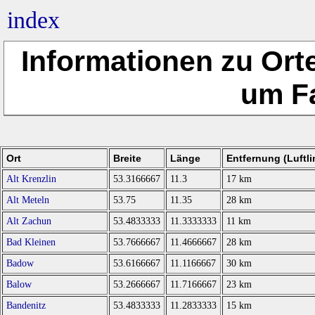
index
Informationen zu Ort
um F
Ort
Breite
Länge
Entfernung (Luftli
Alt Krenzlin
53.3166667
11.3
17 km
Alt Meteln
53.75
11.35
28 km
Alt Zachun
53.4833333
11.3333333
11 km
Bad Kleinen
53.7666667
11.4666667
28 km
Badow
53.6166667
11.1166667
30 km
Balow
53.2666667
11.7166667
23 km
Bandenitz
53.4833333
11.2833333
15 km