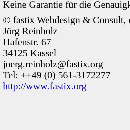
Keine Garantie für die Genauigk
© fastix Webdesign & Consult, 
Jörg Reinholz
Hafenstr. 67
34125 Kassel
joerg.reinholz@fastix.org
Tel: ++49 (0) 561-3172277
http://www.fastix.org