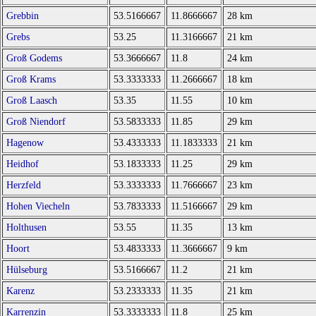
Grebbin
53.5166667
11.8666667
28 km
Grebs
53.25
11.3166667
21 km
Groß Godems
53.3666667
11.8
24 km
Groß Krams
53.3333333
11.2666667
18 km
Groß Laasch
53.35
11.55
10 km
Groß Niendorf
53.5833333
11.85
29 km
Hagenow
53.4333333
11.1833333
21 km
Heidhof
53.1833333
11.25
29 km
Herzfeld
53.3333333
11.7666667
23 km
Hohen Viecheln
53.7833333
11.5166667
29 km
Holthusen
53.55
11.35
13 km
Hoort
53.4833333
11.3666667
9 km
Hülseburg
53.5166667
11.2
21 km
Karenz
53.2333333
11.35
21 km
Karrenzin
53.3333333
11.8
25 km