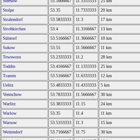
Steesow
53.1666667
11.5333333
25 km
Stolpe
53.35
11.7333333
20 km
Stralendorf
53.5833333
11.3
17 km
Strohkirchen
53.4
11.3166667
13 km
Sülstorf
53.5166667
11.3666667
10 km
Sukow
53.55
11.5666667
11 km
Tewswoos
53.2333333
11.2
28 km
Toddin
53.4166667
11.1333333
25 km
Tramm
53.5166667
11.6333333
12 km
Uelitz
53.4833333
11.4333333
5 km
Ventschow
53.7833333
11.5666667
30 km
Warlitz
53.3833333
11.15
24 km
Warlow
53.35
11.4
11 km
Warsow
53.5333333
11.3
15 km
Weitendorf
53.7166667
11.75
30 km