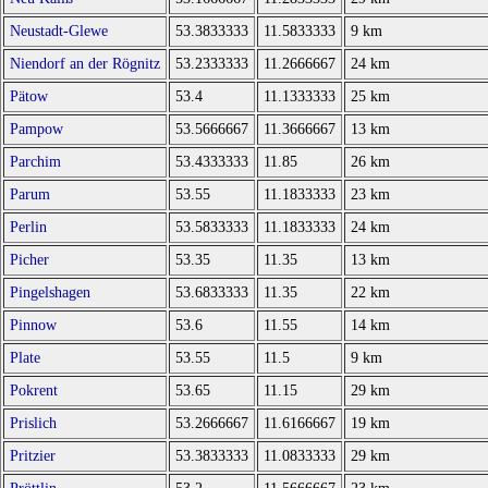
Neustadt-Glewe
53.3833333
11.5833333
9 km
Niendorf an der Rögnitz
53.2333333
11.2666667
24 km
Pätow
53.4
11.1333333
25 km
Pampow
53.5666667
11.3666667
13 km
Parchim
53.4333333
11.85
26 km
Parum
53.55
11.1833333
23 km
Perlin
53.5833333
11.1833333
24 km
Picher
53.35
11.35
13 km
Pingelshagen
53.6833333
11.35
22 km
Pinnow
53.6
11.55
14 km
Plate
53.55
11.5
9 km
Pokrent
53.65
11.15
29 km
Prislich
53.2666667
11.6166667
19 km
Pritzier
53.3833333
11.0833333
29 km