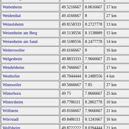
Wattenheim
49.5216667
8.0616667
17 km
Weidenthal
49.4166667
8
27 km
Weinolsheim
49.8158333
8.2727778
13 km
Weisenheim am Berg
49.5130556
8.1538889
15 km
Weisenheim am Sand
49.5180556
8.2477778
14 km
Weitersweiler
49.6166667
8
16 km
Welgesheim
49.8833333
7.9666667
25 km
Wendelsheim
49.7666667
8
17 km
Westhofen
49.7044444
8.2480556
4 km
Winnweiler
49.5666667
7.85
27 km
Winterborn
49.75
7.8666667
25 km
Wintersheim
49.7786111
8.2802778
10 km
Wöllstein
49.8166667
7.9666667
21 km
Wörrstadt
49.8486111
8.1241667
16 km
Wolfsheim
49.8722222
8.0394444
21 km