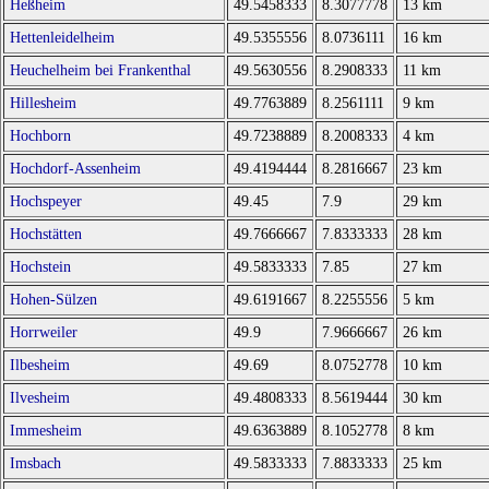
Heßheim
49.5458333
8.3077778
13 km
Hettenleidelheim
49.5355556
8.0736111
16 km
Heuchelheim bei Frankenthal
49.5630556
8.2908333
11 km
Hillesheim
49.7763889
8.2561111
9 km
Hochborn
49.7238889
8.2008333
4 km
Hochdorf-Assenheim
49.4194444
8.2816667
23 km
Hochspeyer
49.45
7.9
29 km
Hochstätten
49.7666667
7.8333333
28 km
Hochstein
49.5833333
7.85
27 km
Hohen-Sülzen
49.6191667
8.2255556
5 km
Horrweiler
49.9
7.9666667
26 km
Ilbesheim
49.69
8.0752778
10 km
Ilvesheim
49.4808333
8.5619444
30 km
Immesheim
49.6363889
8.1052778
8 km
Imsbach
49.5833333
7.8833333
25 km