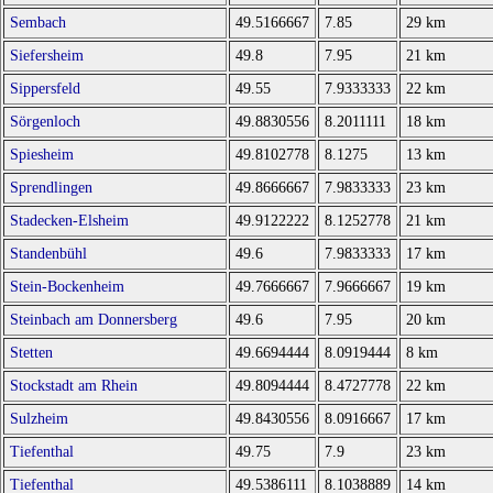
Sembach
49.5166667
7.85
29 km
Siefersheim
49.8
7.95
21 km
Sippersfeld
49.55
7.9333333
22 km
Sörgenloch
49.8830556
8.2011111
18 km
Spiesheim
49.8102778
8.1275
13 km
Sprendlingen
49.8666667
7.9833333
23 km
Stadecken-Elsheim
49.9122222
8.1252778
21 km
Standenbühl
49.6
7.9833333
17 km
Stein-Bockenheim
49.7666667
7.9666667
19 km
Steinbach am Donnersberg
49.6
7.95
20 km
Stetten
49.6694444
8.0919444
8 km
Stockstadt am Rhein
49.8094444
8.4727778
22 km
Sulzheim
49.8430556
8.0916667
17 km
Tiefenthal
49.75
7.9
23 km
Tiefenthal
49.5386111
8.1038889
14 km