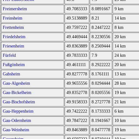
Freimersheim
49.7083333
8.0891667
9 km
Freinsheim
49.5138889
8.21
14 km
Frettenheim
49.7597222
8.2447222
8 km
Friedelsheim
49.4469444
8.2230556
20 km
Friesenheim
49.8363889
8.2569444
14 km
Fürfeld
49.7833333
7.9
24 km
Fußgönheim
49.4611111
8.2922222
20 km
Gabsheim
49.8277778
8.1761111
13 km
Gau-Algesheim
49.9655556
8.0294444
28 km
Gau-Bickelheim
49.8352778
8.0205556
19 km
Gau-Bischofsheim
49.9158333
8.2727778
21 km
Gau-Heppenheim
49.7422222
8.1733333
6 km
Gau-Odernheim
49.7847222
8.1941667
10 km
Gau-Weinheim
49.8463889
8.0477778
19 km