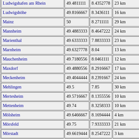
Ludwigshafen am Rhein
49.4811111
8.4352778
23 km
Ludwigshöhe
49.8166667
8.3436111
16 km
Mainz
50
8.2711111
29 km
Mannheim
49.4883333
8.4647222
24 km
Marienthal
49.6333333
7.8833333
23 km
Marnheim
49.6327778
8.04
13 km
Mauchenheim
49.7180556
8.0461111
12 km
Maxdorf
49.4880556
8.2916667
17 km
Meckenheim
49.4044444
8.2391667
24 km
Mehlingen
49.5
7.85
30 km
Mertesheim
49.5716667
8.1355556
10 km
Mettenheim
49.74
8.3258333
10 km
Mölsheim
49.6466667
8.1694444
4 km
Mörsfeld
49.75
7.9333333
21 km
Mörstadt
49.6619444
8.2547222
3 km