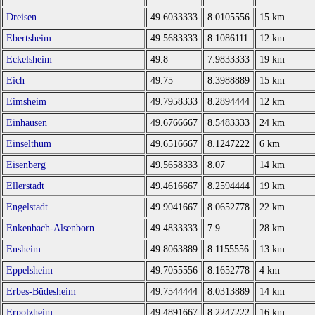
Dreisen
49.6033333
8.0105556
15 km
Ebertsheim
49.5683333
8.1086111
12 km
Eckelsheim
49.8
7.9833333
19 km
Eich
49.75
8.3988889
15 km
Eimsheim
49.7958333
8.2894444
12 km
Einhausen
49.6766667
8.5483333
24 km
Einselthum
49.6516667
8.1247222
6 km
Eisenberg
49.5658333
8.07
14 km
Ellerstadt
49.4616667
8.2594444
19 km
Engelstadt
49.9041667
8.0652778
22 km
Enkenbach-Alsenborn
49.4833333
7.9
28 km
Ensheim
49.8063889
8.1155556
13 km
Eppelsheim
49.7055556
8.1652778
4 km
Erbes-Büdesheim
49.7544444
8.0313889
14 km
Erpolzheim
49.4891667
8.2247222
16 km