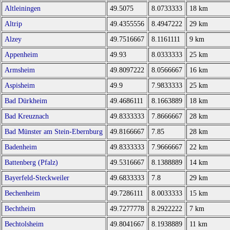
Altleiningen
49.5075
8.0733333
18 km
Altrip
49.4355556
8.4947222
29 km
Alzey
49.7516667
8.1161111
9 km
Appenheim
49.93
8.0333333
25 km
Armsheim
49.8097222
8.0566667
16 km
Aspisheim
49.9
7.9833333
25 km
Bad Dürkheim
49.4686111
8.1663889
18 km
Bad Kreuznach
49.8333333
7.8666667
28 km
Bad Münster am Stein-Ebernburg
49.8166667
7.85
28 km
Badenheim
49.8333333
7.9666667
22 km
Battenberg (Pfalz)
49.5316667
8.1388889
14 km
Bayerfeld-Steckweiler
49.6833333
7.8
29 km
Bechenheim
49.7286111
8.0033333
15 km
Bechtheim
49.7277778
8.2922222
7 km
Bechtolsheim
49.8041667
8.1938889
11 km