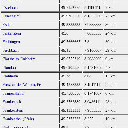
Esselborn
49.7152778
8.1186111
7 km
Essenheim
49.9305556
8.1555556
23 km
Esthal
49.3833333
7.9833333
30 km
Falkenstein
49.6
7.8833333
24 km
Feilbingert
49.7666667
7.8
30 km
Fischbach
49.45
7.9166667
29 km
Flörsheim-Dalsheim
49.6755319
8.2088606
0 km
Flomborn
49.6905556
8.1491667
4 km
Flonheim
49.785
8.04
15 km
Forst an der Weinstraße
49.4258333
8.1911111
22 km
Framersheim
49.7580556
8.1741667
8 km
Frankeneck
49.3763889
8.0486111
28 km
Frankenstein
49.4333333
7.9833333
27 km
Frankenthal (Pfalz)
49.5372222
8.355
16 km
Frei-Laubersheim
49.8
7.9
25 km