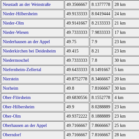
Neustadt an der Weinstraße
49.3566667
8.1377778
28 km
Nieder-Hilbersheim
49.9133333
8.0419444
24 km
Nieder-Olm
49.9141667
8.2133333
21 km
Nieder-Wiesen
49.7333333
7.9833333
17 km
Niederhausen an der Appel
49.75
7.9
23 km
Niederkirchen bei Deidesheim
49.415
8.21
23 km
Niedermoschel
49.7333333
7.8
30 km
Niefernheim-Zellertal
49.6433333
8.1491667
5 km
Nierstein
49.8752778
8.3466667
20 km
Norheim
49.8
7.8166667
30 km
Ober-Flörsheim
49.6830556
8.1552778
4 km
Ober-Hilbersheim
49.9
8.0288889
23 km
Ober-Olm
49.9372222
8.1888889
23 km
Oberhausen an der Appel
49.7166667
7.8666667
25 km
Oberndorf
49.7166667
7.8166667
28 km