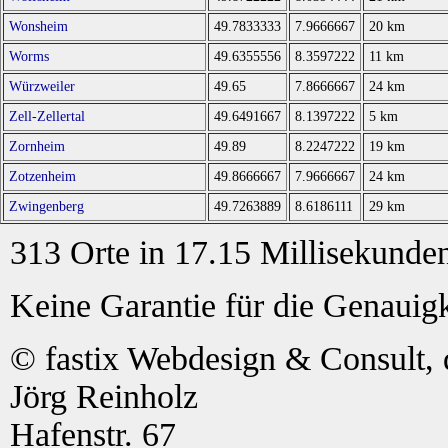
Wonsheim
49.7833333
7.9666667
20 km
Worms
49.6355556
8.3597222
11 km
Würzweiler
49.65
7.8666667
24 km
Zell-Zellertal
49.6491667
8.1397222
5 km
Zornheim
49.89
8.2247222
19 km
Zotzenheim
49.8666667
7.9666667
24 km
Zwingenberg
49.7263889
8.6186111
29 km
313 Orte in 17.15 Millisekunde
Keine Garantie für die Genauigk
© fastix Webdesign & Consult, 
Jörg Reinholz
Hafenstr. 67