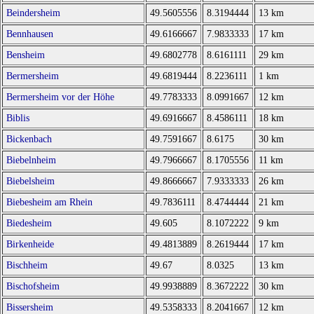
Beindersheim
49.5605556
8.3194444
13 km
Bennhausen
49.6166667
7.9833333
17 km
Bensheim
49.6802778
8.6161111
29 km
Bermersheim
49.6819444
8.2236111
1 km
Bermersheim vor der Höhe
49.7783333
8.0991667
12 km
Biblis
49.6916667
8.4586111
18 km
Bickenbach
49.7591667
8.6175
30 km
Biebelnheim
49.7966667
8.1705556
11 km
Biebelsheim
49.8666667
7.9333333
26 km
Biebesheim am Rhein
49.7836111
8.4744444
21 km
Biedesheim
49.605
8.1072222
9 km
Birkenheide
49.4813889
8.2619444
17 km
Bischheim
49.67
8.0325
13 km
Bischofsheim
49.9938889
8.3672222
30 km
Bissersheim
49.5358333
8.2041667
12 km