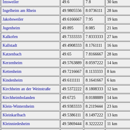
Imsweiler
49.6
7.8
30 km
Ingelheim am Rhein
49.9805556
8.0736111
28 km
Jakobsweiler
49.6166667
7.95
19 km
Jugenheim
49.895
8.085
21 km
Kalkofen
49.7333333
7.8333333
27 km
Kallstadt
49.4908333
8.1761111
16 km
Katzenbach
49.65
7.8166667
28 km
Kerzenheim
49.5763889
8.0597222
14 km
Kettenheim
49.7216667
8.1133333
8 km
Kindenheim
49.6111111
8.1641667
6 km
Kirchheim an der Weinstraße
49.5372222
8.1808333
12 km
Kirchheimbolanden
49.6725
8.0188889
14 km
Klein-Winternheim
49.9383333
8.2119444
23 km
Kleinkarlbach
49.5386111
8.1497222
13 km
Kleinniedesheim
49.5869444
8.3222222
11 km