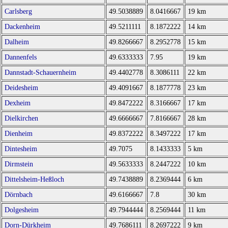
Carlsberg
49.5038889
8.0416667
19 km
Dackenheim
49.5211111
8.1872222
14 km
Dalheim
49.8266667
8.2952778
15 km
Dannenfels
49.6333333
7.95
19 km
Dannstadt-Schauernheim
49.4402778
8.3086111
22 km
Deidesheim
49.4091667
8.1877778
23 km
Dexheim
49.8472222
8.3166667
17 km
Dielkirchen
49.6666667
7.8166667
28 km
Dienheim
49.8372222
8.3497222
17 km
Dintesheim
49.7075
8.1433333
5 km
Dirmstein
49.5633333
8.2447222
10 km
Dittelsheim-Heßloch
49.7438889
8.2369444
6 km
Dörnbach
49.6166667
7.8
30 km
Dolgesheim
49.7944444
8.2569444
11 km
Dorn-Dürkheim
49.7686111
8.2697222
9 km