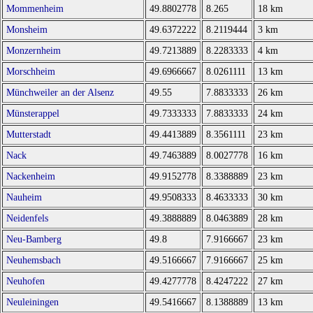
Mommenheim
49.8802778
8.265
18 km
Monsheim
49.6372222
8.2119444
3 km
Monzernheim
49.7213889
8.2283333
4 km
Morschheim
49.6966667
8.0261111
13 km
Münchweiler an der Alsenz
49.55
7.8833333
26 km
Münsterappel
49.7333333
7.8833333
24 km
Mutterstadt
49.4413889
8.3561111
23 km
Nack
49.7463889
8.0027778
16 km
Nackenheim
49.9152778
8.3388889
23 km
Nauheim
49.9508333
8.4633333
30 km
Neidenfels
49.3888889
8.0463889
28 km
Neu-Bamberg
49.8
7.9166667
23 km
Neuhemsbach
49.5166667
7.9166667
25 km
Neuhofen
49.4277778
8.4247222
27 km
Neuleiningen
49.5416667
8.1388889
13 km