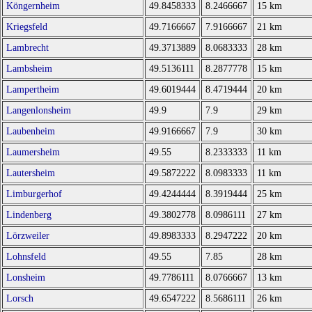
Köngernheim
49.8458333
8.2466667
15 km
Kriegsfeld
49.7166667
7.9166667
21 km
Lambrecht
49.3713889
8.0683333
28 km
Lambsheim
49.5136111
8.2877778
15 km
Lampertheim
49.6019444
8.4719444
20 km
Langenlonsheim
49.9
7.9
29 km
Laubenheim
49.9166667
7.9
30 km
Laumersheim
49.55
8.2333333
11 km
Lautersheim
49.5872222
8.0983333
11 km
Limburgerhof
49.4244444
8.3919444
25 km
Lindenberg
49.3802778
8.0986111
27 km
Lörzweiler
49.8983333
8.2947222
20 km
Lohnsfeld
49.55
7.85
28 km
Lonsheim
49.7786111
8.0766667
13 km
Lorsch
49.6547222
8.5686111
26 km