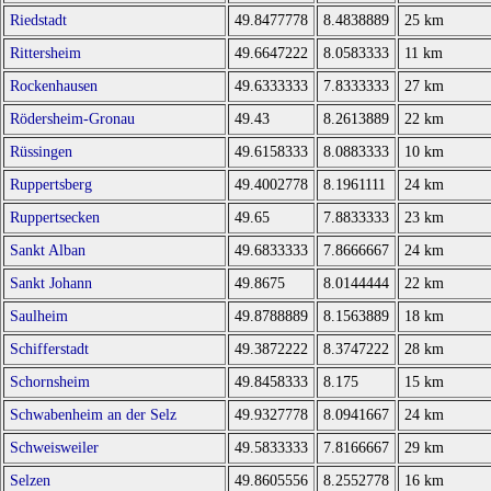
Riedstadt
49.8477778
8.4838889
25 km
Rittersheim
49.6647222
8.0583333
11 km
Rockenhausen
49.6333333
7.8333333
27 km
Rödersheim-Gronau
49.43
8.2613889
22 km
Rüssingen
49.6158333
8.0883333
10 km
Ruppertsberg
49.4002778
8.1961111
24 km
Ruppertsecken
49.65
7.8833333
23 km
Sankt Alban
49.6833333
7.8666667
24 km
Sankt Johann
49.8675
8.0144444
22 km
Saulheim
49.8788889
8.1563889
18 km
Schifferstadt
49.3872222
8.3747222
28 km
Schornsheim
49.8458333
8.175
15 km
Schwabenheim an der Selz
49.9327778
8.0941667
24 km
Schweisweiler
49.5833333
7.8166667
29 km
Selzen
49.8605556
8.2552778
16 km