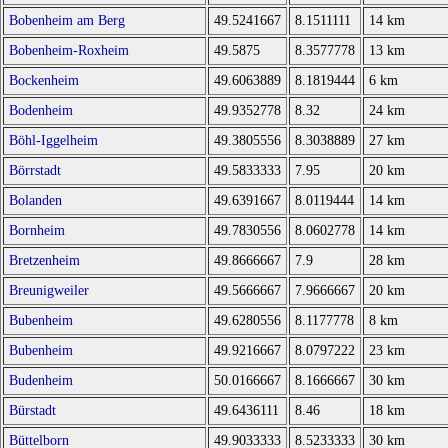
Bobenheim am Berg
49.5241667
8.1511111
14 km
Bobenheim-Roxheim
49.5875
8.3577778
13 km
Bockenheim
49.6063889
8.1819444
6 km
Bodenheim
49.9352778
8.32
24 km
Böhl-Iggelheim
49.3805556
8.3038889
27 km
Börrstadt
49.5833333
7.95
20 km
Bolanden
49.6391667
8.0119444
14 km
Bornheim
49.7830556
8.0602778
14 km
Bretzenheim
49.8666667
7.9
28 km
Breunigweiler
49.5666667
7.9666667
20 km
Bubenheim
49.6280556
8.1177778
8 km
Bubenheim
49.9216667
8.0797222
23 km
Budenheim
50.0166667
8.1666667
30 km
Bürstadt
49.6436111
8.46
18 km
Büttelborn
49.9033333
8.5233333
30 km