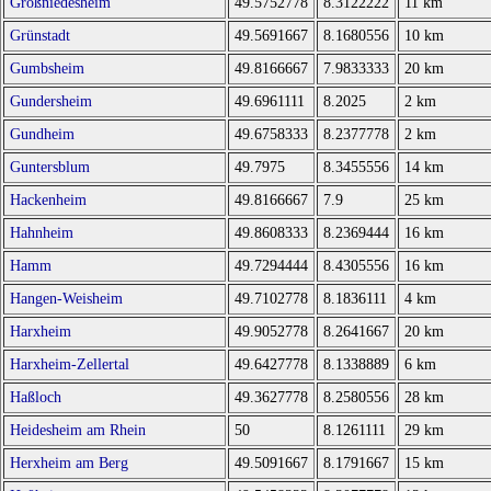
Großniedesheim
49.5752778
8.3122222
11 km
Grünstadt
49.5691667
8.1680556
10 km
Gumbsheim
49.8166667
7.9833333
20 km
Gundersheim
49.6961111
8.2025
2 km
Gundheim
49.6758333
8.2377778
2 km
Guntersblum
49.7975
8.3455556
14 km
Hackenheim
49.8166667
7.9
25 km
Hahnheim
49.8608333
8.2369444
16 km
Hamm
49.7294444
8.4305556
16 km
Hangen-Weisheim
49.7102778
8.1836111
4 km
Harxheim
49.9052778
8.2641667
20 km
Harxheim-Zellertal
49.6427778
8.1338889
6 km
Haßloch
49.3627778
8.2580556
28 km
Heidesheim am Rhein
50
8.1261111
29 km
Herxheim am Berg
49.5091667
8.1791667
15 km