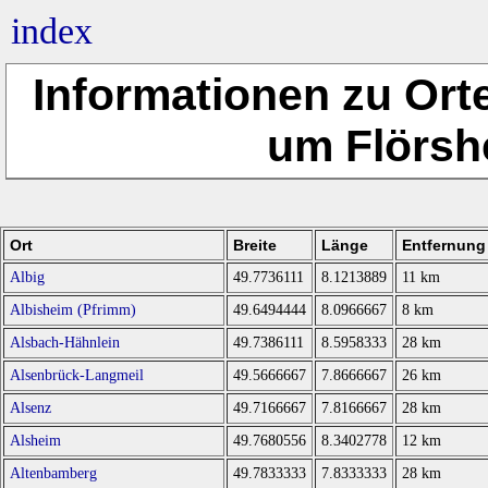
index
Informationen zu Ort
um Flörsh
Ort
Breite
Länge
Entfernung 
Albig
49.7736111
8.1213889
11 km
Albisheim (Pfrimm)
49.6494444
8.0966667
8 km
Alsbach-Hähnlein
49.7386111
8.5958333
28 km
Alsenbrück-Langmeil
49.5666667
7.8666667
26 km
Alsenz
49.7166667
7.8166667
28 km
Alsheim
49.7680556
8.3402778
12 km
Altenbamberg
49.7833333
7.8333333
28 km