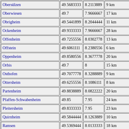
Obersülzen
49.5683333
8.2113889
9 km
Oberwiesen
49.7
7.9666667
17 km
Obrigheim
49.5441899
8.2044444
11 km
Ockenheim
49.9333333
7.9666667
28 km
Offenheim
49.7255556
8.0302778
13 km
Offstein
49.6061111
8.2380556
6 km
Oppenheim
49.8580556
8.3677778
20 km
Orbis
49.7
8
15 km
Osthofen
49.7077778
8.3288889
9 km
Ottersheim
49.6255556
8.1086111
8 km
Partenheim
49.8838889
8.0822222
20 km
Pfaffen-Schwabenheim
49.85
7.95
24 km
Pleitersheim
49.8333333
7.95
23 km
Quirnheim
49.5844444
8.1263889
10 km
Ramsen
49.5369444
8.0133333
18 km