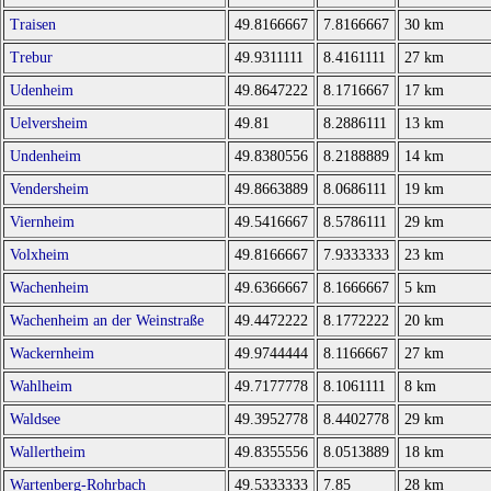
Traisen
49.8166667
7.8166667
30 km
Trebur
49.9311111
8.4161111
27 km
Udenheim
49.8647222
8.1716667
17 km
Uelversheim
49.81
8.2886111
13 km
Undenheim
49.8380556
8.2188889
14 km
Vendersheim
49.8663889
8.0686111
19 km
Viernheim
49.5416667
8.5786111
29 km
Volxheim
49.8166667
7.9333333
23 km
Wachenheim
49.6366667
8.1666667
5 km
Wachenheim an der Weinstraße
49.4472222
8.1772222
20 km
Wackernheim
49.9744444
8.1166667
27 km
Wahlheim
49.7177778
8.1061111
8 km
Waldsee
49.3952778
8.4402778
29 km
Wallertheim
49.8355556
8.0513889
18 km
Wartenberg-Rohrbach
49.5333333
7.85
28 km