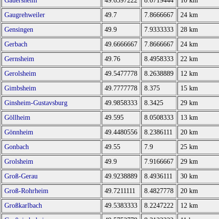
Gauersheim
49.6597222
8.0719444
10 km
Gaugrehweiler
49.7
7.8666667
24 km
Gensingen
49.9
7.9333333
28 km
Gerbach
49.6666667
7.8666667
24 km
Gernsheim
49.76
8.4958333
22 km
Gerolsheim
49.5477778
8.2638889
12 km
Gimbsheim
49.7777778
8.375
15 km
Ginsheim-Gustavsburg
49.9858333
8.3425
29 km
Göllheim
49.595
8.0508333
13 km
Gönnheim
49.4480556
8.2386111
20 km
Gonbach
49.55
7.9
25 km
Grolsheim
49.9
7.9166667
29 km
Groß-Gerau
49.9238889
8.4936111
30 km
Groß-Rohrheim
49.7211111
8.4827778
20 km
Großkarlbach
49.5383333
8.2247222
12 km