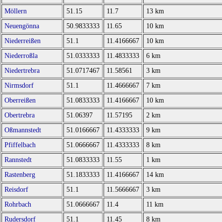
Möllern
51.15
11.7
13 km
Neuengönna
50.9833333
11.65
10 km
Niederreißen
51.1
11.4166667
10 km
Niederroßla
51.0333333
11.4833333
6 km
Niedertrebra
51.0717467
11.58561
3 km
Nirmsdorf
51.1
11.4666667
7 km
Oberreißen
51.0833333
11.4166667
10 km
Obertrebra
51.06397
11.57195
2 km
Oßmannstedt
51.0166667
11.4333333
9 km
Pfiffelbach
51.0666667
11.4333333
8 km
Rannstedt
51.0833333
11.55
1 km
Rastenberg
51.1833333
11.4166667
14 km
Reisdorf
51.1
11.5666667
3 km
Rohrbach
51.0666667
11.4
11 km
Rudersdorf
51.1
11.45
8 km