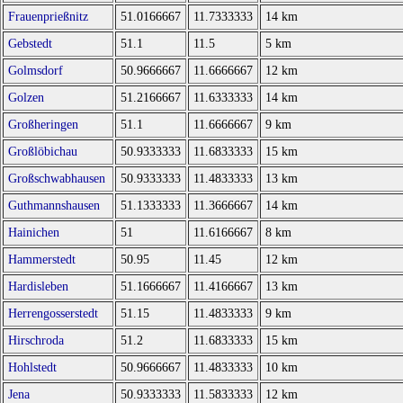
Frauenprießnitz
51.0166667
11.7333333
14 km
Gebstedt
51.1
11.5
5 km
Golmsdorf
50.9666667
11.6666667
12 km
Golzen
51.2166667
11.6333333
14 km
Großheringen
51.1
11.6666667
9 km
Großlöbichau
50.9333333
11.6833333
15 km
Großschwabhausen
50.9333333
11.4833333
13 km
Guthmannshausen
51.1333333
11.3666667
14 km
Hainichen
51
11.6166667
8 km
Hammerstedt
50.95
11.45
12 km
Hardisleben
51.1666667
11.4166667
13 km
Herrengosserstedt
51.15
11.4833333
9 km
Hirschroda
51.2
11.6833333
15 km
Hohlstedt
50.9666667
11.4833333
10 km
Jena
50.9333333
11.5833333
12 km