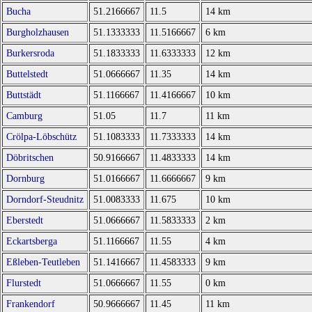
Bucha
51.2166667
11.5
14 km
Burgholzhausen
51.1333333
11.5166667
6 km
Burkersroda
51.1833333
11.6333333
12 km
Buttelstedt
51.0666667
11.35
14 km
Buttstädt
51.1166667
11.4166667
10 km
Camburg
51.05
11.7
11 km
Crölpa-Löbschütz
51.1083333
11.7333333
14 km
Döbritschen
50.9166667
11.4833333
14 km
Dornburg
51.0166667
11.6666667
9 km
Dorndorf-Steudnitz
51.0083333
11.675
10 km
Eberstedt
51.0666667
11.5833333
2 km
Eckartsberga
51.1166667
11.55
4 km
Eßleben-Teutleben
51.1416667
11.4583333
9 km
Flurstedt
51.0666667
11.55
0 km
Frankendorf
50.9666667
11.45
11 km