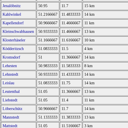
Jenalöbnitz
50.95
11.7
15 km
Kahlwinkel
51.2166667
11.4833333
14 km
Kapellendorf
50.9666667
11.4666667
11 km
Kleinschwabhausen
50.9333333
11.4666667
13 km
Klosterhäseler
51.1666667
11.6166667
10 km
Ködderitzsch
51.0833333
11.5
4 km
Kromsdorf
51
11.3666667
14 km
Lehesten
50.9833333
11.5833333
8 km
Lehnstedt
50.9333333
11.4333333
14 km
Leislau
51.0833333
11.75
14 km
Leutenthal
51.05
11.3666667
13 km
Liebstedt
51.05
11.4
11 km
Löberschütz
50.9666667
11.7
14 km
Mannstedt
51.1333333
11.3833333
13 km
Mattstedt
51.05
11.5166667
3 km