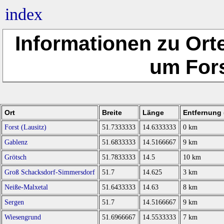
index
Informationen zu Ort
um Fors
Ort
Breite
Länge
Entfernung (
Forst (Lausitz)
51.7333333
14.6333333
0 km
Gablenz
51.6833333
14.5166667
9 km
Grötsch
51.7833333
14.5
10 km
Groß Schacksdorf-Simmersdorf
51.7
14.625
3 km
Neiße-Malxetal
51.6433333
14.63
8 km
Sergen
51.7
14.5166667
9 km
Wiesengrund
51.6966667
14.5533333
7 km