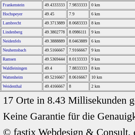
Frankenstein
49.4333333
7.9833333
0 km
Hochspeyer
49.45
7.9
6 km
Lambrecht
49.3713889
8.0683333
8 km
Lindenberg
49.3802778
8.0986111
9 km
Neidenfels
49.3888889
8.0463889
6 km
Neuhemsbach
49.5166667
7.9166667
9 km
Ramsen
49.5369444
8.0133333
9 km
Waldleiningen
49.4
7.8833333
8 km
Wattenheim
49.5216667
8.0616667
10 km
Weidenthal
49.4166667
8
2 km
17 Orte in 8.43 Millisekunden 
Keine Garantie für die Genauigk
© fastix Webdesign & Consult, 