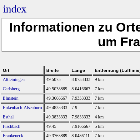
index
Informationen zu Ort
um Fra
Ort
Breite
Länge
Entfernung (Luftlinie
Altleiningen
49.5075
8.0733333
9 km
Carlsberg
49.5038889
8.0416667
7 km
Elmstein
49.3666667
7.9333333
7 km
Enkenbach-Alsenborn
49.4833333
7.9
7 km
Esthal
49.3833333
7.9833333
4 km
Fischbach
49.45
7.9166667
5 km
Frankeneck
49.3763889
8.0486111
7 km