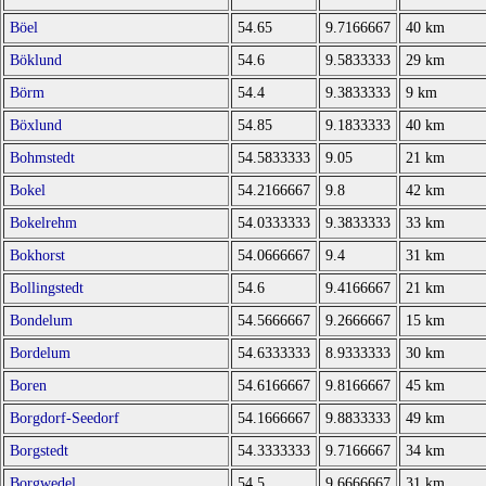
Böel
54.65
9.7166667
40 km
Böklund
54.6
9.5833333
29 km
Börm
54.4
9.3833333
9 km
Böxlund
54.85
9.1833333
40 km
Bohmstedt
54.5833333
9.05
21 km
Bokel
54.2166667
9.8
42 km
Bokelrehm
54.0333333
9.3833333
33 km
Bokhorst
54.0666667
9.4
31 km
Bollingstedt
54.6
9.4166667
21 km
Bondelum
54.5666667
9.2666667
15 km
Bordelum
54.6333333
8.9333333
30 km
Boren
54.6166667
9.8166667
45 km
Borgdorf-Seedorf
54.1666667
9.8833333
49 km
Borgstedt
54.3333333
9.7166667
34 km
Borgwedel
54.5
9.6666667
31 km