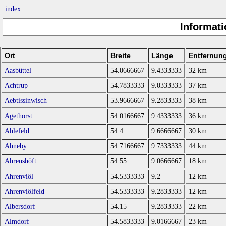
index
Informat
Ort
Breite
Länge
Entfernung 
Aasbüttel
54.0666667
9.4333333
32 km
Achtrup
54.7833333
9.0333333
37 km
Aebtissinwisch
53.9666667
9.2833333
38 km
Agethorst
54.0166667
9.4333333
36 km
Ahlefeld
54.4
9.6666667
30 km
Ahneby
54.7166667
9.7333333
44 km
Ahrenshöft
54.55
9.0666667
18 km
Ahrenviöl
54.5333333
9.2
12 km
Ahrenviölfeld
54.5333333
9.2833333
12 km
Albersdorf
54.15
9.2833333
22 km
Almdorf
54.5833333
9.0166667
23 km