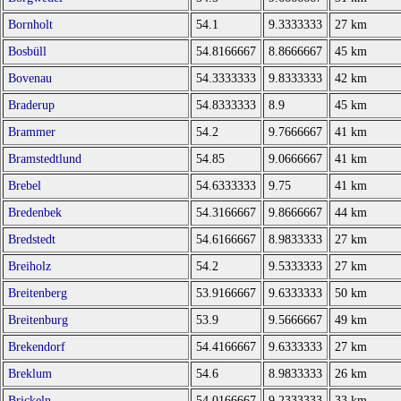
Bornholt
54.1
9.3333333
27 km
Bosbüll
54.8166667
8.8666667
45 km
Bovenau
54.3333333
9.8333333
42 km
Braderup
54.8333333
8.9
45 km
Brammer
54.2
9.7666667
41 km
Bramstedtlund
54.85
9.0666667
41 km
Brebel
54.6333333
9.75
41 km
Bredenbek
54.3166667
9.8666667
44 km
Bredstedt
54.6166667
8.9833333
27 km
Breiholz
54.2
9.5333333
27 km
Breitenberg
53.9166667
9.6333333
50 km
Breitenburg
53.9
9.5666667
49 km
Brekendorf
54.4166667
9.6333333
27 km
Breklum
54.6
8.9833333
26 km
Brickeln
54.0166667
9.2333333
33 km