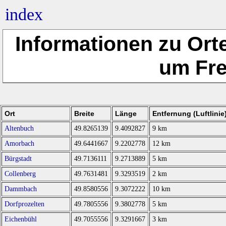
index
Informationen zu Ort
um Fr
Ort
Breite
Länge
Entfernung (Luftlinie
Altenbuch
49.8265139
9.4092827
9 km
Amorbach
49.6441667
9.2202778
12 km
Bürgstadt
49.7136111
9.2713889
5 km
Collenberg
49.7631481
9.3293519
2 km
Dammbach
49.8580556
9.3072222
10 km
Dorfprozelten
49.7805556
9.3802778
5 km
Eichenbühl
49.7055556
9.3291667
3 km