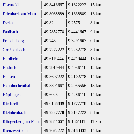
Elsenfeld
49.8416667
9.1622222
15 km
Erlenbach am Main
49.8038889
9.1638889
13 km
Eschau
49.82
9.2575
8 km
Faulbach
49.7852778
9.4441667
9 km
Freudenberg
49.745
9.3291667
0 km
Großheubach
49.7272222
9.2252778
8 km
Hardheim
49.6119444
9.4719444
15 km
Hasloch
49.7919444
9.4936111
12 km
Hausen
49.8697222
9.2102778
14 km
Heimbuchenthal
49.8891667
9.2955556
13 km
Höpfingen
49.6025
9.4286111
14 km
Kirchzell
49.6188889
9.1777778
15 km
Kleinheubach
49.7227778
9.2147222
8 km
Klingenberg am Main
49.7841667
9.1861111
11 km
Kreuzwertheim
49.7672222
9.5183333
14 km