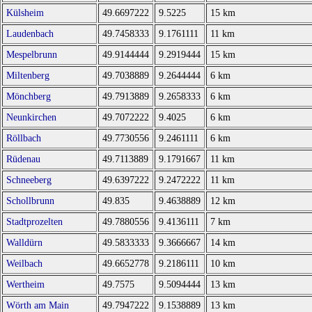
Külsheim
49.6697222
9.5225
15 km
Laudenbach
49.7458333
9.1761111
11 km
Mespelbrunn
49.9144444
9.2919444
15 km
Miltenberg
49.7038889
9.2644444
6 km
Mönchberg
49.7913889
9.2658333
6 km
Neunkirchen
49.7072222
9.4025
6 km
Röllbach
49.7730556
9.2461111
6 km
Rüdenau
49.7113889
9.1791667
11 km
Schneeberg
49.6397222
9.2472222
11 km
Schollbrunn
49.835
9.4638889
12 km
Stadtprozelten
49.7880556
9.4136111
7 km
Walldürn
49.5833333
9.3666667
14 km
Weilbach
49.6652778
9.2186111
10 km
Wertheim
49.7575
9.5094444
13 km
Wörth am Main
49.7947222
9.1538889
13 km