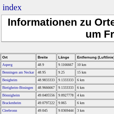
index
Informationen zu Ort
um Fr
Ort
Breite
Länge
Entfernung (Luftlinie
Asperg
48.9
9.1166667
10 km
Benningen am Neckar
48.95
9.25
15 km
Besigheim
48.9833333
9.1333333
6 km
Bietigheim-Bissingen
48.9666667
9.1333333
6 km
Bönnigheim
49.0405556
9.0927778
4 km
Brackenheim
49.0797222
9.065
6 km
Cleebronn
49.045
9.0369444
3 km