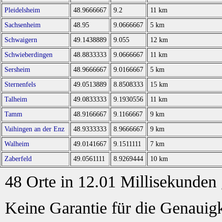
Pleidelsheim
48.9666667
9.2
11 km
Sachsenheim
48.95
9.0666667
5 km
Schwaigern
49.1438889
9.055
12 km
Schwieberdingen
48.8833333
9.0666667
11 km
Sersheim
48.9666667
9.0166667
5 km
Sternenfels
49.0513889
8.8508333
15 km
Talheim
49.0833333
9.1930556
11 km
Tamm
48.9166667
9.1166667
9 km
Vaihingen an der Enz
48.9333333
8.9666667
9 km
Walheim
49.0141667
9.1511111
7 km
Zaberfeld
49.0561111
8.9269444
10 km
48 Orte in 12.01 Millisekunden
Keine Garantie für die Genauigk