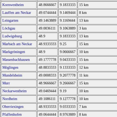
Kornwestheim
48.8666667
9.1833333
15 km
Lauffen am Neckar
49.0744444
9.1469444
8 km
Leingarten
49.1463889
9.1169444
13 km
Löchgau
49.0036111
9.1063889
3 km
Ludwigsburg
48.9
9.1833333
13 km
Marbach am Neckar
48.9333333
9.25
15 km
Markgröningen
48.9
9.0666667
10 km
Massenbachhausen
49.1777778
9.0433333
15 km
Möglingen
48.8833333
9.1333333
12 km
Mundelsheim
49.0008333
9.2077778
11 km
Murr
48.9666667
9.2666667
15 km
Neckarwestheim
49.0469444
9.19
10 km
Nordheim
49.1086111
9.1277778
10 km
Oberriexingen
48.9333333
9.0333333
7 km
Pfaffenhofen
49.0644444
8.9763889
8 km