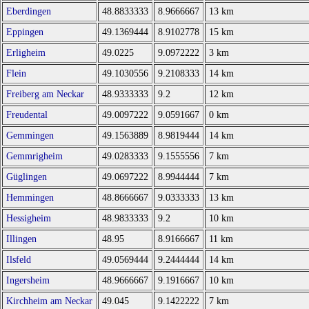
Eberdingen
48.8833333
8.9666667
13 km
Eppingen
49.1369444
8.9102778
15 km
Erligheim
49.0225
9.0972222
3 km
Flein
49.1030556
9.2108333
14 km
Freiberg am Neckar
48.9333333
9.2
12 km
Freudental
49.0097222
9.0591667
0 km
Gemmingen
49.1563889
8.9819444
14 km
Gemmrigheim
49.0283333
9.1555556
7 km
Güglingen
49.0697222
8.9944444
7 km
Hemmingen
48.8666667
9.0333333
13 km
Hessigheim
48.9833333
9.2
10 km
Illingen
48.95
8.9166667
11 km
Ilsfeld
49.0569444
9.2444444
14 km
Ingersheim
48.9666667
9.1916667
10 km
Kirchheim am Neckar
49.045
9.1422222
7 km