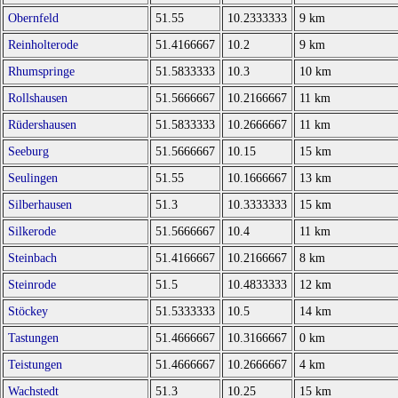
Obernfeld
51.55
10.2333333
9 km
Reinholterode
51.4166667
10.2
9 km
Rhumspringe
51.5833333
10.3
10 km
Rollshausen
51.5666667
10.2166667
11 km
Rüdershausen
51.5833333
10.2666667
11 km
Seeburg
51.5666667
10.15
15 km
Seulingen
51.55
10.1666667
13 km
Silberhausen
51.3
10.3333333
15 km
Silkerode
51.5666667
10.4
11 km
Steinbach
51.4166667
10.2166667
8 km
Steinrode
51.5
10.4833333
12 km
Stöckey
51.5333333
10.5
14 km
Tastungen
51.4666667
10.3166667
0 km
Teistungen
51.4666667
10.2666667
4 km
Wachstedt
51.3
10.25
15 km