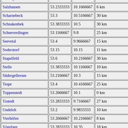
Salzhausen
53.2333333
10.1666667
6 km
Scharnebeck
53.3
10.5166667
30 km
Schnakenbek
53.3833333
10.5
30 km
Schneverdingen
53.1166667
9.8
25 km
Seevetal
53.4
9.9666667
15 km
Soderstorf
53.15
10.15
11 km
Stapelfeld
53.6
10.2166667
30 km
Stelle
53.3833333
10.1166667
10 km
Südergellersen
53.2166667
10.3
15 km
Tespe
53.4
10.4166667
25 km
Toppenstedt
53.2666667
10.1
0 km
Tostedt
53.2833333
9.7166667
27 km
Undeloh
53.2
9.9833333
10 km
Vierhöfen
53.2666667
10.2166667
8 km
Vögelsen
53.2833333
10.35
18 km