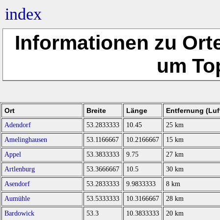
index
Informationen zu Ort
um To
Ort
Breite
Länge
Entfernung (Luft
Adendorf
53.2833333
10.45
25 km
Amelinghausen
53.1166667
10.2166667
15 km
Appel
53.3833333
9.75
27 km
Artlenburg
53.3666667
10.5
30 km
Asendorf
53.2833333
9.9833333
8 km
Aumühle
53.5333333
10.3166667
28 km
Bardowick
53.3
10.3833333
20 km