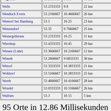
Welle
53.2333333
9.8
22 km
Wendisch Evern
53.2166667
10.4666667
26 km
Wentorf bei Hamburg
53.5
10.25
23 km
Wenzendorf
53.35
9.7666667
25 km
Westergellersen
53.2333333
10.25
11 km
Wiershop
53.4333333
10.45
29 km
Winsen (Luhe)
53.3666667
10.2166667
12 km
Wistedt
53.2666667
9.6833333
30 km
Wittorf
53.3333333
10.3833333
21 km
Wohltorf
53.5166667
10.2833333
25 km
Worth
53.4666667
10.4166667
28 km
Wriedel
53.0333333
10.3166667
26 km
Wulfsen
53.3
10.15
5 km
95 Orte in 12.86 Millisekunden