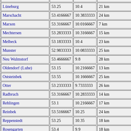
Lüneburg
53.25
10.4
21 km
Marschacht
53.4166667
10.3833333
24 km
Marxen
53.3166667
10.0166667
7 km
Mechtersen
53.2833333
10.3166667
15 km
Melbeck
53.1833333
10.4
23 km
Munster
52.9833333
10.0833333
25 km
Neu Wulmstorf
53.4666667
9.8
28 km
Oldendorf (Luhe)
53.15
10.2166667
13 km
Oststeinbek
53.55
10.1666667
25 km
Otter
53.2333333
9.7333333
26 km
Radbruch
53.3166667
10.2833333
14 km
Rehlingen
53.1
10.2166667
17 km
Reinbek
53.5166667
10.25
24 km
Reppenstedt
53.25
10.35
18 km
Rosengarten
53.4
9.9
18 km