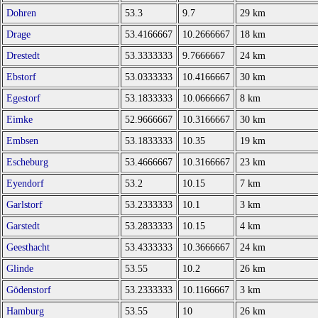
Dohren
53.3
9.7
29 km
Drage
53.4166667
10.2666667
18 km
Drestedt
53.3333333
9.7666667
24 km
Ebstorf
53.0333333
10.4166667
30 km
Egestorf
53.1833333
10.0666667
8 km
Eimke
52.9666667
10.3166667
30 km
Embsen
53.1833333
10.35
19 km
Escheburg
53.4666667
10.3166667
23 km
Eyendorf
53.2
10.15
7 km
Garlstorf
53.2333333
10.1
3 km
Garstedt
53.2833333
10.15
4 km
Geesthacht
53.4333333
10.3666667
24 km
Glinde
53.55
10.2
26 km
Gödenstorf
53.2333333
10.1166667
3 km
Hamburg
53.55
10
26 km