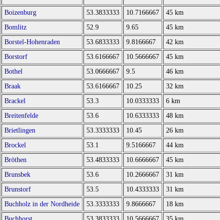
Boizenburg
53.3833333
10.7166667
45 km
Bomlitz
52.9
9.65
45 km
Borstel-Hohenraden
53.6833333
9.8166667
42 km
Borstorf
53.6166667
10.5666667
45 km
Bothel
53.0666667
9.5
46 km
Braak
53.6166667
10.25
32 km
Brackel
53.3
10.0333333
6 km
Breitenfelde
53.6
10.6333333
48 km
Brietlingen
53.3333333
10.45
26 km
Brockel
53.1
9.5166667
44 km
Bröthen
53.4833333
10.6666667
45 km
Brunsbek
53.6
10.2666667
31 km
Brunstorf
53.5
10.4333333
31 km
Buchholz in der Nordheide
53.3333333
9.8666667
18 km
Buchhorst
53.3833333
10.5666667
35 km