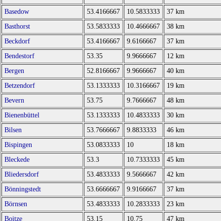
Basedow
53.4166667
10.5833333
37 km
Basthorst
53.5833333
10.4666667
38 km
Beckdorf
53.4166667
9.6166667
37 km
Bendestorf
53.35
9.9666667
12 km
Bergen
52.8166667
9.9666667
40 km
Betzendorf
53.1333333
10.3166667
19 km
Bevern
53.75
9.7666667
48 km
Bienenbüttel
53.1333333
10.4833333
30 km
Bilsen
53.7666667
9.8833333
46 km
Bispingen
53.0833333
10
18 km
Bleckede
53.3
10.7333333
45 km
Bliedersdorf
53.4833333
9.5666667
42 km
Bönningstedt
53.6666667
9.9166667
37 km
Börnsen
53.4833333
10.2833333
23 km
Boitze
53.15
10.75
47 km