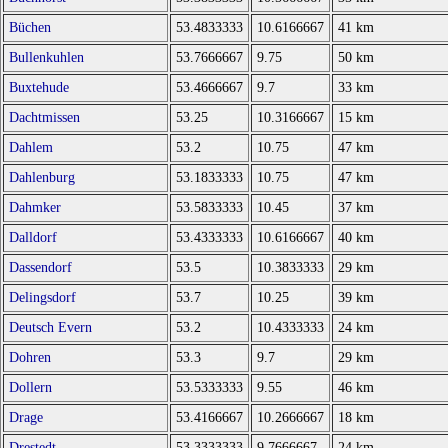
Büchen
53.4833333
10.6166667
41 km
Bullenkuhlen
53.7666667
9.75
50 km
Buxtehude
53.4666667
9.7
33 km
Dachtmissen
53.25
10.3166667
15 km
Dahlem
53.2
10.75
47 km
Dahlenburg
53.1833333
10.75
47 km
Dahmker
53.5833333
10.45
37 km
Dalldorf
53.4333333
10.6166667
40 km
Dassendorf
53.5
10.3833333
29 km
Delingsdorf
53.7
10.25
39 km
Deutsch Evern
53.2
10.4333333
24 km
Dohren
53.3
9.7
29 km
Dollern
53.5333333
9.55
46 km
Drage
53.4166667
10.2666667
18 km
Drestedt
53.3333333
9.7666667
24 km