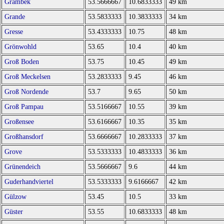
Grambek
53.5666667
10.6833333
49 km
Grande
53.5833333
10.3833333
34 km
Gresse
53.4333333
10.75
48 km
Grönwohld
53.65
10.4
40 km
Groß Boden
53.75
10.45
49 km
Groß Meckelsen
53.2833333
9.45
46 km
Groß Nordende
53.7
9.65
50 km
Groß Pampau
53.5166667
10.55
39 km
Großensee
53.6166667
10.35
35 km
Großhansdorf
53.6666667
10.2833333
37 km
Grove
53.5333333
10.4833333
36 km
Grünendeich
53.5666667
9.6
44 km
Guderhandviertel
53.5333333
9.6166667
42 km
Gülzow
53.45
10.5
33 km
Güster
53.55
10.6833333
48 km