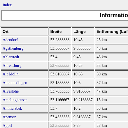
index
Informati
Ort
Breite
Länge
Entfernung (Luft
Adendorf
53.2833333
10.45
25 km
Agathenburg
53.5666667
9.5333333
48 km
Ahlerstedt
53.4
9.45
48 km
Ahrensburg
53.6833333
10.25
38 km
Alt Mölln
53.6166667
10.65
50 km
Altenmedingen
53.1333333
10.6
37 km
Alveslohe
53.7833333
9.9166667
47 km
Amelinghausen
53.1166667
10.2166667
15 km
Ammersbek
53.7
10.2
38 km
Apensen
53.4333333
9.6166667
37 km
Appel
53.3833333
9.75
27 km