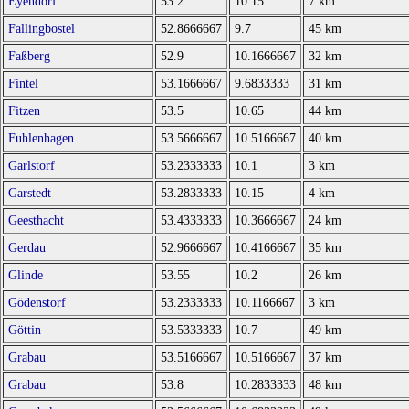
Eyendorf
53.2
10.15
7 km
Fallingbostel
52.8666667
9.7
45 km
Faßberg
52.9
10.1666667
32 km
Fintel
53.1666667
9.6833333
31 km
Fitzen
53.5
10.65
44 km
Fuhlenhagen
53.5666667
10.5166667
40 km
Garlstorf
53.2333333
10.1
3 km
Garstedt
53.2833333
10.15
4 km
Geesthacht
53.4333333
10.3666667
24 km
Gerdau
52.9666667
10.4166667
35 km
Glinde
53.55
10.2
26 km
Gödenstorf
53.2333333
10.1166667
3 km
Göttin
53.5333333
10.7
49 km
Grabau
53.5166667
10.5166667
37 km
Grabau
53.8
10.2833333
48 km