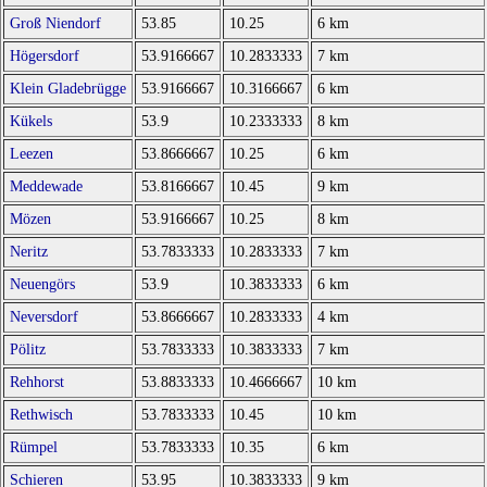
Groß Niendorf
53.85
10.25
6 km
Högersdorf
53.9166667
10.2833333
7 km
Klein Gladebrügge
53.9166667
10.3166667
6 km
Kükels
53.9
10.2333333
8 km
Leezen
53.8666667
10.25
6 km
Meddewade
53.8166667
10.45
9 km
Mözen
53.9166667
10.25
8 km
Neritz
53.7833333
10.2833333
7 km
Neuengörs
53.9
10.3833333
6 km
Neversdorf
53.8666667
10.2833333
4 km
Pölitz
53.7833333
10.3833333
7 km
Rehhorst
53.8833333
10.4666667
10 km
Rethwisch
53.7833333
10.45
10 km
Rümpel
53.7833333
10.35
6 km
Schieren
53.95
10.3833333
9 km