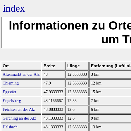
index
Informationen zu Ort
um T
Ort
Breite
Länge
Entfernung (Luftlini
Altenmarkt an der Alz
48
12.5333333
3 km
Chieming
47.9
12.5333333
12 km
Eggstätt
47.9333333
12.3833333
15 km
Engelsberg
48.1166667
12.55
7 km
Feichten an der Alz
48.0833333
12.6
6 km
Garching an der Alz
48.1333333
12.6
9 km
Halsbach
48.1333333
12.6833333
13 km