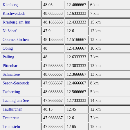
Kienberg
48.05
12.4666667
6 km
Kirchweidach
48.0833333
12.6333333
7 km
Kraiburg am Inn
48.1833333
12.4333333
15 km
Nußdorf
47.9
12.6
12 km
Oberneukirchen
48.1833333
12.5166667
13 km
Obing
48
12.4166667
10 km
Palling
48
12.6333333
7 km
Pittenhart
47.9833333
12.3833333
13 km
Schnaitsee
48.0666667
12.3666667
13 km
Seeon-Seebruck
47.9666667
12.4666667
8 km
Tacherting
48.0833333
12.5666667
5 km
Taching am See
47.9666667
12.7333333
14 km
Taufkirchen
48.15
12.45
12 km
Traunreut
47.9666667
12.6
7 km
Traunstein
47.8833333
12.65
15 km