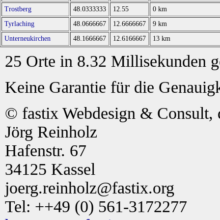
Trostberg
48.0333333
12.55
0 km
Tyrlaching
48.0666667
12.6666667
9 km
Unterneukirchen
48.1666667
12.6166667
13 km
25 Orte in 8.32 Millisekunden 
Keine Garantie für die Genauigk
© fastix Webdesign & Consult, 
Jörg Reinholz
Hafenstr. 67
34125 Kassel
joerg.reinholz@fastix.org
Tel: ++49 (0) 561-3172277